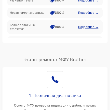
Размытая печать
2800 ₽
Подробнее →
Подключение и интерфейсы
Неравномерная заливка
2500 ₽
Подробнее →
Дисплей и органы управления
Белые полосы на
Изображение
3000 ₽
Подробнее →
отпечатке
Проблемы с механикой
Чёрный фон на листе
3500 ₽
Подробнее →
Питание и запуск
Этапы ремонта МФУ Brother
1. Первичная диагностика
Осмотр МФУ, проверка индикации ошибок и печать