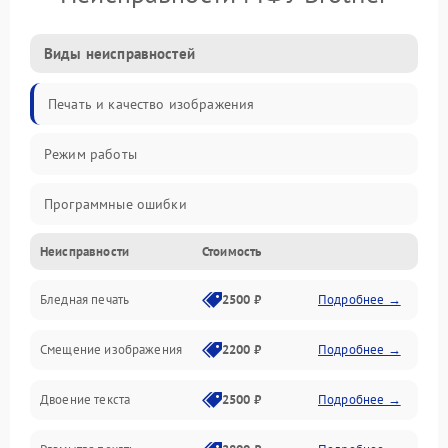
Виды неисправностей
Печать и качество изображения
Режим работы
Программные ошибки
Неисправности
Стоимость
Картриджи и расходники
Бледная печать
2500 ₽
Подробнее →
Сканер и копирование
Смещение изображения
2200 ₽
Подробнее →
Механика и узлы
Двоение текста
2500 ₽
Подробнее →
Программные сбои