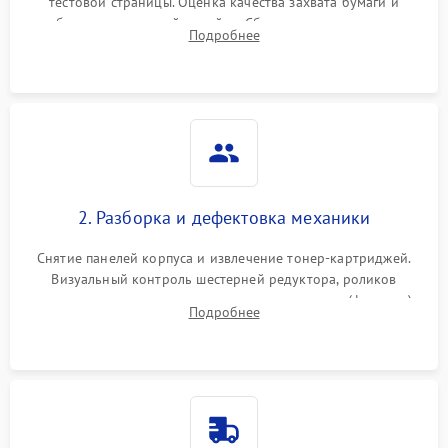
тестовой страницы. Оценка качества захвата бумаги и
работы сканирующей линейки. Сбор данных о замятиях,
Подробнее
дефектах изображения или посторонних шумах при работе.
2. Разборка и дефектовка механики
Снятие панелей корпуса и извлечение тонер-картриджей.
Визуальный контроль шестерней редуктора, роликов
захвата, термопленки и прижимного вала в печи (фьюзере).
Подробнее
Проверка оптики сканера на загрязнения.