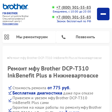
+7 (800) 301-55-83
Ежедневно, с 10:00 до 20:00
FIX-BROTHER
+7 (800) 301-55-83
Ремонт устройств Brother
Специализированный
Звонок бесплатный по РФ
cервисный центр г.
Нижневартовск
Мы ремонтируем
Позвонить
овске
Ремонт мфу Brother DCP-T310 InkBenefit Plus в Нижневартовске
Ремонт мфу Brother DCP-T310
InkBenefit Plus в Нижневартовске
от 775 руб.
Стоимость ремонта
Ремонт распошивальных машин Brother
Ремонт швейных машинок Brother
Ремонт вышивальных машин Brother
Бесплатная диагностика
даже при отказе
Привезем и увезем мфу Brother DCP-T310
InkBenefit Plus сами
Гарантия на наши работы по ремонту мфу Brother