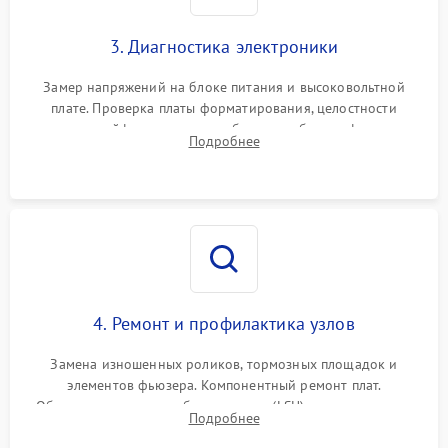
3. Диагностика электроники
Замер напряжений на блоке питания и высоковольтной
плате. Проверка платы форматирования, целостности
плоских шлейфов сканера и работоспособности флажков и
Подробнее
оптопар (датчиков прохождения бумаги).
4. Ремонт и профилактика узлов
Замена изношенных роликов, тормозных площадок и
элементов фьюзера. Компонентный ремонт плат.
Обязательная очистка блока лазера (LSU), зеркал и тракта
Подробнее
печати от просыпанного тонера и бумажной пыли.