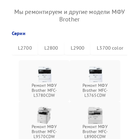
Мы ремонтируем и другие модели МФУ
Brother
Серии
L2700
L2800
L2900
L3700 color
L
Ремонт МФУ
Ремонт МФУ
Brother MFC-
Brother MFC-
L3780CDW
L3765CDW
Ремонт МФУ
Ремонт МФУ
Brother MFC-
Brother MFC-
L9570CDW
L8900CDW