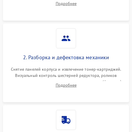
Подробнее
дефектах изображения или посторонних шумах при работе.
2. Разборка и дефектовка механики
Снятие панелей корпуса и извлечение тонер-картриджей.
Визуальный контроль шестерней редуктора, роликов
захвата, термопленки и прижимного вала в печи (фьюзере).
Подробнее
Проверка оптики сканера на загрязнения.