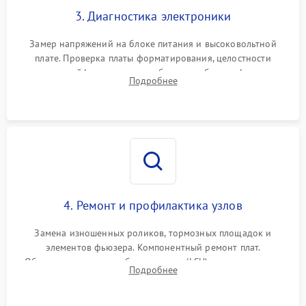
3. Диагностика электроники
Замер напряжений на блоке питания и высоковольтной
плате. Проверка платы форматирования, целостности
плоских шлейфов сканера и работоспособности флажков и
Подробнее
оптопар (датчиков прохождения бумаги).
4. Ремонт и профилактика узлов
Замена изношенных роликов, тормозных площадок и
элементов фьюзера. Компонентный ремонт плат.
Обязательная очистка блока лазера (LSU), зеркал и тракта
Подробнее
печати от просыпанного тонера и бумажной пыли.