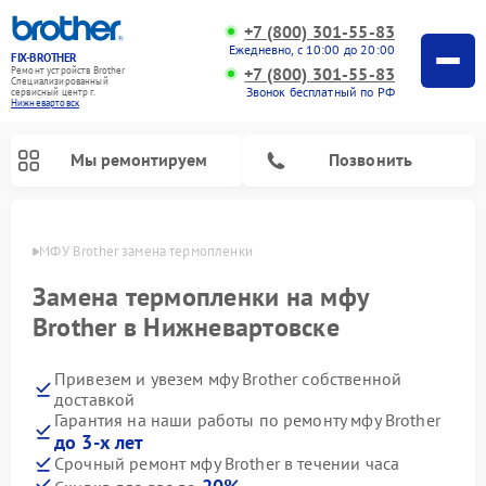
+7 (800) 301-55-83
Ежедневно, с 10:00 до 20:00
FIX-BROTHER
+7 (800) 301-55-83
Ремонт устройств Brother
Специализированный
Звонок бесплатный по РФ
cервисный центр г.
Нижневартовск
Мы ремонтируем
Позвонить
овске
МФУ Brother замена термопленки
Замена термопленки на мфу
Brother в Нижневартовске
Привезем и увезем мфу Brother собственной
Ремонт распошивальных машин Brother
Ремонт швейных машинок Brother
Ремонт вышивальных машин Brother
доставкой
Гарантия на наши работы по ремонту мфу Brother
до 3-х лет
Срочный ремонт мфу Brother в течении часа