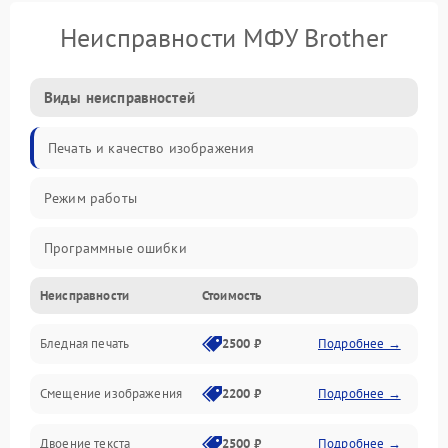
Неисправности МФУ Brother
Виды неисправностей
Печать и качество изображения
Режим работы
Программные ошибки
Неисправности
Стоимость
Картриджи и расходники
Бледная печать
2500 ₽
Подробнее →
Сканер и копирование
Смещение изображения
2200 ₽
Подробнее →
Механика и узлы
Двоение текста
2500 ₽
Подробнее →
Программные сбои