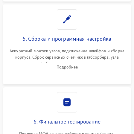
5. Сборка и программная настройка
Аккуратный монтаж узлов, подключение шлейфов и сборка
корпуса. Сброс сервисных счетчиков (абсорбера, узла
закрепления), обновление прошивки и программная
Подробнее
калибровка цветопередачи и позиционирования сканера.
6. Финальное тестирование
Проверка МФУ во всех рабочих режимах (печать,