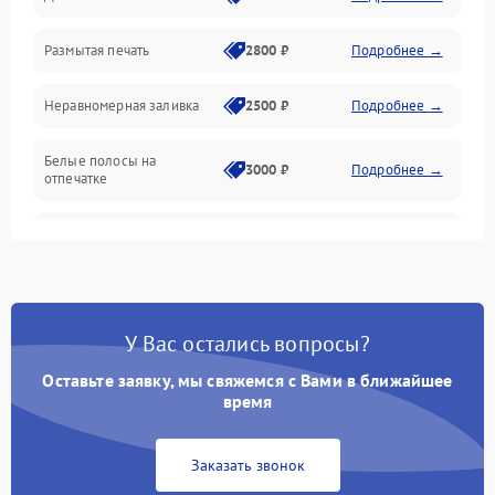
Размытая печать
2800 ₽
Подробнее →
Подключение и интерфейсы
Неравномерная заливка
2500 ₽
Подробнее →
Дисплей и органы управления
Белые полосы на
Изображение
3000 ₽
Подробнее →
отпечатке
Проблемы с механикой
Чёрный фон на листе
3500 ₽
Подробнее →
Питание и запуск
У Вас остались вопросы?
Оставьте заявку, мы свяжемся с Вами в ближайшее
время
Заказать звонок