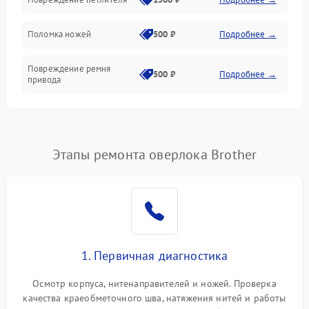
Управление и работа
Поломка ножей
500 ₽
Подробнее →
Повреждение ремня
500 ₽
Подробнее →
привода
Поломка системы смазки
1000 ₽
Подробнее →
Неисправность системы
Этапы ремонта оверлока Brother
1500 ₽
Подробнее →
подачи масла
Повреждение корпуса
1000 ₽
Подробнее →
Поломка системы защиты
500 ₽
Подробнее →
от засоров
1. Первичная диагностика
Неисправность системы
500 ₽
Подробнее →
Осмотр корпуса, нитенаправителей и ножей. Проверка
защиты от засоров
качества краеобметочного шва, натяжения нитей и работы