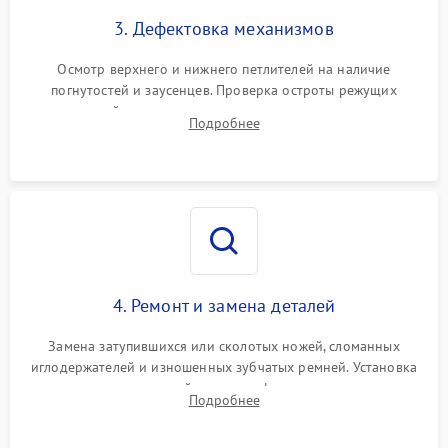
3. Дефектовка механизмов
Осмотр верхнего и нижнего петлителей на наличие
погнутостей и заусенцев. Проверка остроты режущих
кромок ножей, состояния приводного ремня, электромотора
Подробнее
и механизма дифференциальной подачи ткани.
4. Ремонт и замена деталей
Замена затупившихся или сколотых ножей, сломанных
иглодержателей и изношенных зубчатых ремней. Установка
новых петлителей взамен деформированных.
Подробнее
Восстановление контактов в педали и цепях
электропривода.