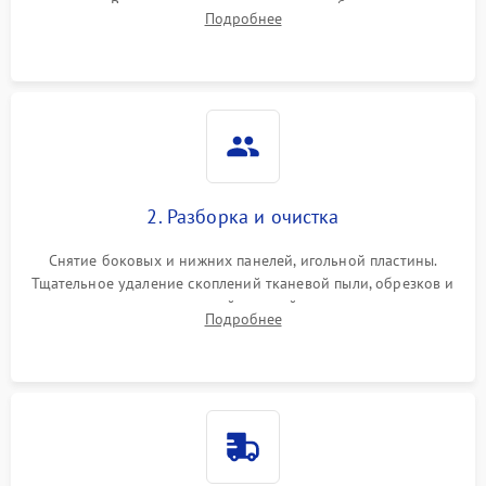
педали. Выявление пропусков стежков, обрывов нити,
Подробнее
заклинивания или тупого среза ткани на тестовом образце.
2. Разборка и очистка
Снятие боковых и нижних панелей, игольной пластины.
Тщательное удаление скоплений тканевой пыли, обрезков и
очесов из зоны петлителей и ножей с помощью жестких
Подробнее
кистей, пинцета и потока сжатого воздуха.