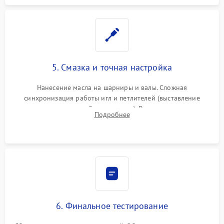
5. Смазка и точная настройка
Нанесение масла на шарниры и валы. Сложная
синхронизация работы игл и петлителей (выставление
зазоров до сотых долей миллиметра). Регулировка прижима
Подробнее
ножей, ширины обметки и хода дифференциального
транспортера.
6. Финальное тестирование