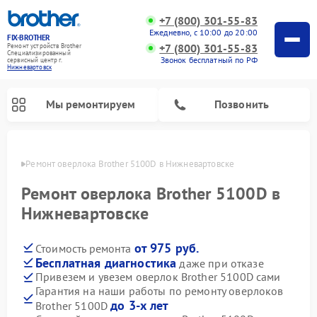
+7 (800) 301-55-83
Ежедневно, с 10:00 до 20:00
FIX-BROTHER
+7 (800) 301-55-83
Ремонт устройств Brother
Специализированный
Звонок бесплатный по РФ
cервисный центр г.
Нижневартовск
Мы ремонтируем
Позвонить
овске
Ремонт оверлока Brother 5100D в Нижневартовске
Ремонт оверлока Brother 5100D в
Нижневартовске
от 975 руб.
Стоимость ремонта
Ремонт распошивальных машин Brother
Ремонт швейных машинок Brother
Ремонт вышивальных машин Brother
Бесплатная диагностика
даже при отказе
Привезем и увезем оверлок Brother 5100D сами
Гарантия на наши работы по ремонту оверлоков
до 3-х лет
Brother 5100D