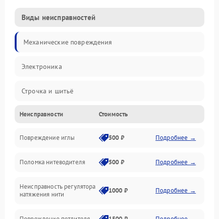
Виды неисправностей
Механические повреждения
Электроника
Строчка и шитьё
Неисправности
Стоимость
Прочие неисправности
Повреждение иглы
500 ₽
Подробнее →
Подача ткани
Поломка нитеводителя
500 ₽
Подробнее →
Игловодитель и механизмы
Неисправность регулятора
Ножи и обрезка
1000 ₽
Подробнее →
натяжения нити
Шпульки, нити и заправка
Повреждение петлителя
1500 ₽
Подробнее →