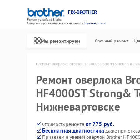
FIX-BROTHER
Ремонт устройств Brother
Специализированный cервисный центр г.
Нижневартовск
Мы ремонтируем
Срочный ремонт
Це
er в Нижневартовске
Ремонт оверлока Brother HF4000ST Strong& Tough в Ни
Ремонт оверлока Br
HF4000ST Strong& T
Нижневартовске
Ремонт распошивальных машин Brother
Ремонт швейных машинок Brother
Ремонт вышивальных машин Brother
от 775 руб.
Стоимость ремонта
Бесплатная диагностика
даже при отказ
Привезем и увезем оверлок Brother HF400