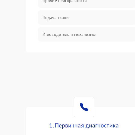
Прочие неисправности
Подача ткани
Игловодитель и механизмы
Ножи и обрезка
Шпульки, нити и заправка
Управление и работа
1. Первичная диагностика