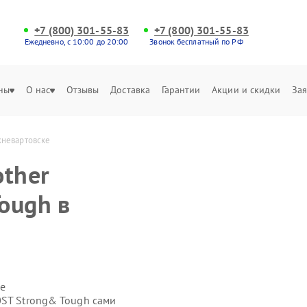
+7 (800) 301-55-83
+7 (800) 301-55-83
Ежедневно, с 10:00 до 20:00
Звонок бесплатный по РФ
ны
О нас
Отзывы
Доставка
Гарантии
Акции и скидки
Зая
жневартовске
other
ough в
е
0ST Strong& Tough сами