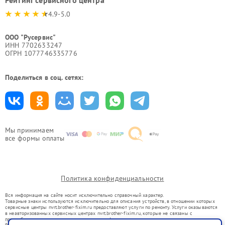
Рейтинг сервисного центра
4.9-5.0
ООО "Русервис"
ИНН 7702633247
ОГРН 1077746335776
Поделиться в соц. сетях:
Мы принимаем
все формы оплаты
Политика конфиденциальности
Вся информация на сайте носит исключительно справочный характер.
Товарные знаки используются исключительно для описания устройств, в отношении которых
сервисные центры nvrt.brother-fixim.ru предоставляют услуги по ремонту. Услуги оказываются
в неавторизованных сервисных центрах nvrt.brother-fixim.ru, которые не связаны с
правообладателями товарных знаков или их официальными представителями.