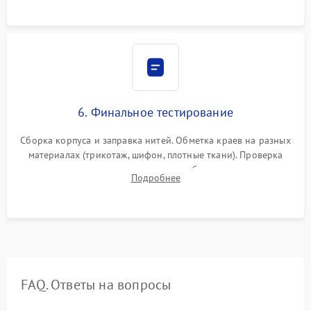
транспортера.
6. Финальное тестирование
Сборка корпуса и заправка нитей. Обметка краев на разных
материалах (трикотаж, шифон, плотные ткани). Проверка
ровности среза, эластичности шва, работы ролевого шва и
Подробнее
отсутствия стягивания или волнистости ткани.
FAQ. Ответы на вопросы