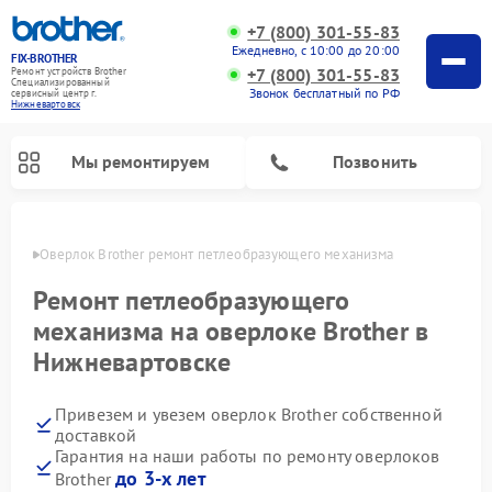
+7 (800) 301-55-83
Ежедневно, с 10:00 до 20:00
FIX-BROTHER
+7 (800) 301-55-83
Ремонт устройств Brother
Специализированный
Звонок бесплатный по РФ
cервисный центр г.
Нижневартовск
Мы ремонтируем
Позвонить
овске
Оверлок Brother ремонт петлеобразующего механизма
Ремонт петлеобразующего
механизма на оверлоке Brother в
Нижневартовске
Ремонт распошивальных машин Brother
Ремонт швейных машинок Brother
Ремонт вышивальных машин Brother
Привезем и увезем оверлок Brother собственной
доставкой
Гарантия на наши работы по ремонту оверлоков
до 3-х лет
Brother