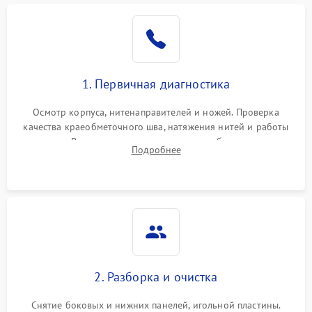
1. Первичная диагностика
Осмотр корпуса, нитенаправителей и ножей. Проверка
качества краеобметочного шва, натяжения нитей и работы
педали. Выявление пропусков стежков, обрывов нити,
Подробнее
заклинивания или тупого среза ткани на тестовом образце.
2. Разборка и очистка
Снятие боковых и нижних панелей, игольной пластины.