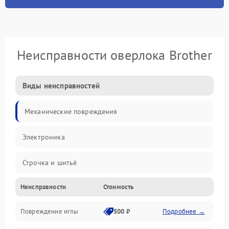
Неисправности оверлока Brother
Виды неисправностей
Механические повреждения
Электроника
Строчка и шитьё
Неисправности
Стоимость
Прочие неисправности
Повреждение иглы
500 ₽
Подробнее →
Подача ткани