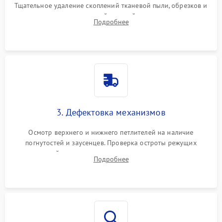
Тщательное удаление скоплений тканевой пыли, обрезков и
очесов из зоны петлителей и ножей с помощью жестких
Подробнее
кистей, пинцета и потока сжатого воздуха.
3. Дефектовка механизмов
Осмотр верхнего и нижнего петлителей на наличие
погнутостей и заусенцев. Проверка остроты режущих
кромок ножей, состояния приводного ремня, электромотора
Подробнее
и механизма дифференциальной подачи ткани.