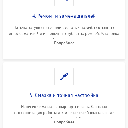
4. Ремонт и замена деталей
Замена затупившихся или сколотых ножей, сломанных
иглодержателей и изношенных зубчатых ремней. Установка
новых петлителей взамен деформированных.
Подробнее
Восстановление контактов в педали и цепях
электропривода.
5. Смазка и точная настройка
Нанесение масла на шарниры и валы. Сложная
синхронизация работы игл и петлителей (выставление
зазоров до сотых долей миллиметра). Регулировка прижима
Подробнее
ножей, ширины обметки и хода дифференциального