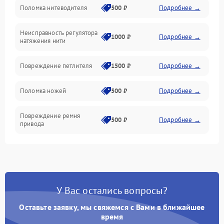
Поломка нитеводителя
500 ₽
Подробнее →
Игловодитель и механизмы
Неисправность регулятора
Ножи и обрезка
1000 ₽
Подробнее →
натяжения нити
Шпульки, нити и заправка
Повреждение петлителя
1500 ₽
Подробнее →
Управление и работа
Поломка ножей
500 ₽
Подробнее →
Повреждение ремня
500 ₽
Подробнее →
привода
Поломка системы смазки
1000 ₽
Подробнее →
Неисправность системы
1500 ₽
Подробнее →
подачи масла
У Вас остались вопросы?
Оставьте заявку, мы свяжемся с Вами в ближайшее
Повреждение корпуса
1000 ₽
Подробнее →
время