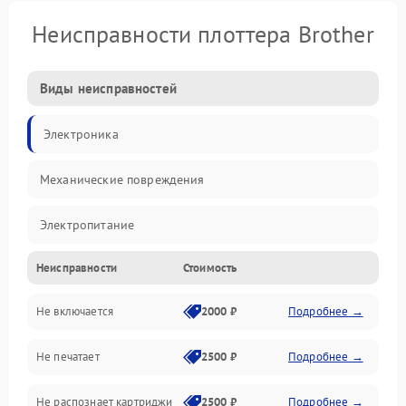
Неисправности плоттера Brother
Виды неисправностей
Электроника
Механические повреждения
Электропитание
Неисправности
Стоимость
Работа системы
Не включается
2000 ₽
Подробнее →
Механика
Не печатает
2500 ₽
Подробнее →
Оптика
Не распознает картриджи
2500 ₽
Подробнее →
Программное обеспечение