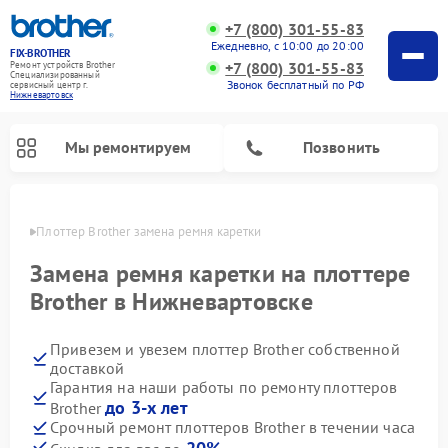
+7 (800) 301-55-83
Ежедневно, с 10:00 до 20:00
FIX-BROTHER
+7 (800) 301-55-83
Ремонт устройств Brother
Специализированный
Звонок бесплатный по РФ
cервисный центр г.
Нижневартовск
Мы ремонтируем
Позвонить
овске
Плоттер Brother замена ремня каретки
Замена ремня каретки на плоттере
Brother в Нижневартовске
Привезем и увезем плоттер Brother собственной
Ремонт распошивальных машин Brother
Ремонт швейных машинок Brother
Ремонт вышивальных машин Brother
доставкой
Гарантия на наши работы по ремонту плоттеров
до 3-х лет
Brother
Срочный ремонт плоттеров Brother в течении часа