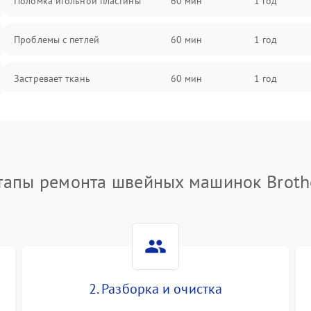
Поломка игольной пластины
60 мин
1 год
Проблемы с петлей
60 мин
1 год
Застревает ткань
60 мин
1 год
Сломана игла
60 мин
1 год
Не работают кнопки управления
60 мин
1 год
тапы ремонта швейных машинок Broth
2. Разборка и очистка