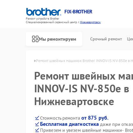
FIX-BROTHER
Ремонт устройств Brother
Специализированный cервисный центр г.
Нижневартовск
Мы ремонтируем
Срочный ремонт
Це
r в Нижневартовске
Ремонт швейных машинок Brother INNOV-IS NV-850e в 
Ремонт швейных ма
INNOV-IS NV-850e в
Нижневартовске
Ремонт распошивальных машин Brother
Ремонт вышивальных машин Brother
от 875 руб.
Стоимость ремонта
Бесплатная диагностика
даже при отказ
Привезем и увезем швейные машинки- Brot