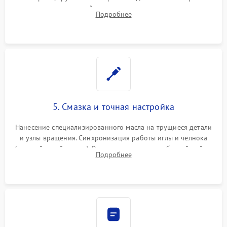
челночного устройства для устранения заусенцев.
Подробнее
Восстановление контактов в педали и пайка элементов на
плате электронных швейных машин.
5. Смазка и точная настройка
Нанесение специализированного масла на трущиеся детали
и узлы вращения. Синхронизация работы иглы и челнока
(настройка таймингов). Регулировка высоты зубчатой рейки,
Подробнее
центровка игловодителя и калибровка натяжителей верхней
и нижней нити.