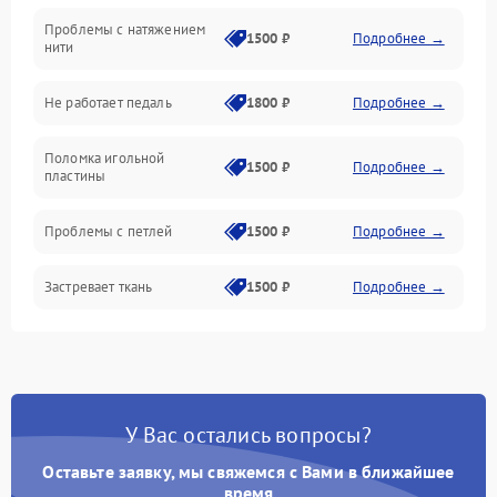
Проблемы с натяжением
Подача ткани
1500 ₽
Подробнее →
нити
Игловодитель и механизмы
Не работает педаль
1800 ₽
Подробнее →
Шпулька и нижняя нить
Поломка игольной
1500 ₽
Подробнее →
пластины
Оптика
Проблемы с петлей
1500 ₽
Подробнее →
Застревает ткань
1500 ₽
Подробнее →
Сломана игла
1500 ₽
Подробнее →
Не работают кнопки
1300 ₽
Подробнее →
управления
У Вас остались вопросы?
Оставьте заявку, мы свяжемся с Вами в ближайшее
время