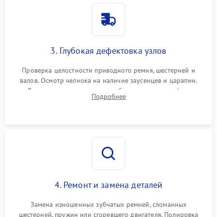
3. Глубокая дефектовка узлов
Проверка целостности приводного ремня, шестерней и
валов. Осмотр челнока на наличие заусенцев и царапин.
Диагностика электромотора, блока управления (для
Подробнее
компьютерных машин), нитевдевателя и механизма
продвижения ткани (зубчатой рейки).
4. Ремонт и замена деталей
Замена изношенных зубчатых ремней, сломанных
шестерней, пружин или сгоревшего двигателя. Полировка