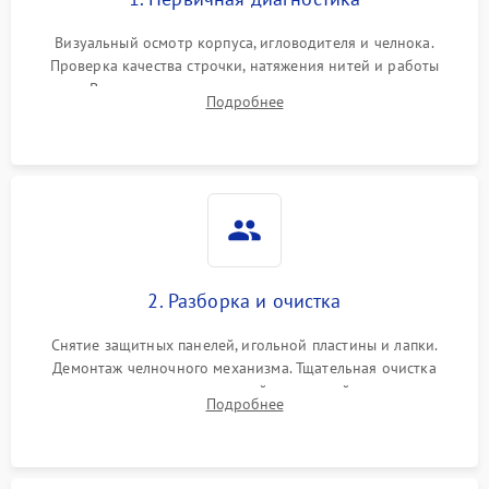
Визуальный осмотр корпуса, игловодителя и челнока.
Проверка качества строчки, натяжения нитей и работы
педали. Выявление посторонних стуков, пропусков стежков,
Подробнее
обрывов нити или заклинивания механизмов на тестовом
лоскуте ткани.
2. Разборка и очистка
Снятие защитных панелей, игольной пластины и лапки.
Демонтаж челночного механизма. Тщательная очистка
внутренних узлов от скопившейся тканевой пыли, очесов,
Подробнее
остатков старой смазки и обрывков нитей с помощью
кистей и сжатого воздуха.