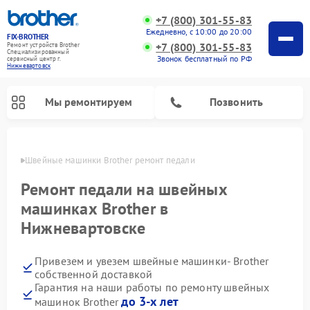
+7 (800) 301-55-83
Ежедневно, с 10:00 до 20:00
FIX-BROTHER
+7 (800) 301-55-83
Ремонт устройств Brother
Специализированный
Звонок бесплатный по РФ
cервисный центр г.
Нижневартовск
Мы ремонтируем
Позвонить
овске
Швейные машинки Brother ремонт педали
Ремонт педали на швейных
машинках Brother в
Нижневартовске
Ремонт распошивальных машин Brother
Ремонт вышивальных машин Brother
Привезем и увезем швейные машинки- Brother
собственной доставкой
Гарантия на наши работы по ремонту швейных
до 3-х лет
машинок Brother