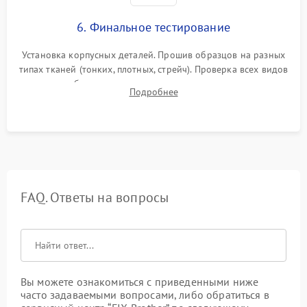
6. Финальное тестирование
Установка корпусных деталей. Прошив образцов на разных
типах тканей (тонких, плотных, стрейч). Проверка всех видов
строчек, работы реверса, выметывания петли и намотчика
Подробнее
шпульки. Контроль плавности хода и отсутствия
посторонних шумов.
FAQ. Ответы на вопросы
Вы можете ознакомиться с приведенными ниже
часто задаваемыми вопросами, либо обратиться в