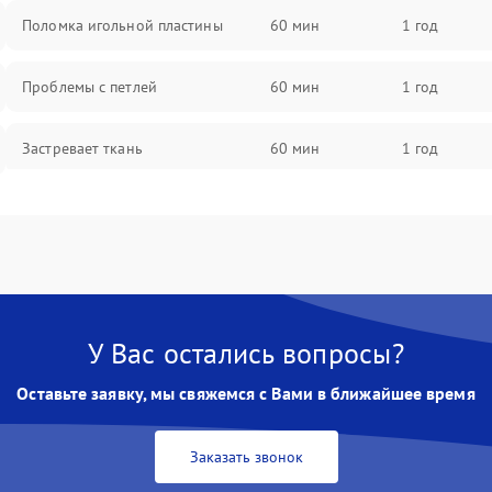
Поломка игольной пластины
60 мин
1 год
Проблемы с петлей
60 мин
1 год
Застревает ткань
60 мин
1 год
Сломана игла
60 мин
1 год
Не работают кнопки управления
60 мин
1 год
У Вас остались вопросы?
Оставьте заявку, мы свяжемся с Вами в ближайшее время
Заказать звонок