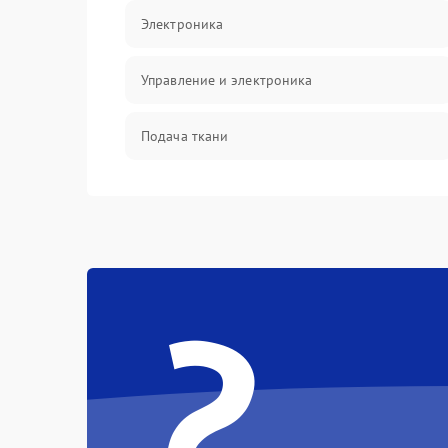
Электроника
Управление и электроника
Подача ткани
Игловодитель и механизмы
Шпулька и нижняя нить
?
Оптика