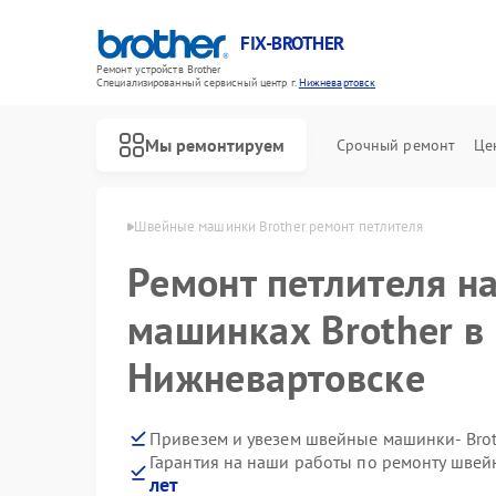
FIX-BROTHER
Ремонт устройств Brother
Специализированный cервисный центр г.
Нижневартовск
Мы ремонтируем
Срочный ремонт
Це
r в Нижневартовске
Швейные машинки Brother ремонт петлителя
Ремонт петлителя н
машинках Brother в
Нижневартовске
Ремонт распошивальных машин Brother
Ремонт вышивальных машин Brother
Привезем и увезем швейные машинки- Brot
Гарантия на наши работы по ремонту шве
лет