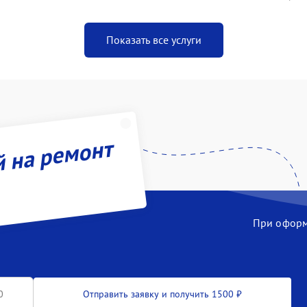
Показать все услуги
й на ремонт
При оформл
Отправить заявку и получить 1500 ₽